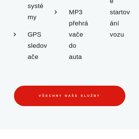
é
systé
MP3
startov
my
přehrá
ání
GPS
vače
vozu
sledov
do
ače
auta
VŠECHNY NAŠE SLUŽBY