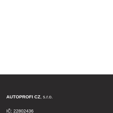
VST
UP
DO
E-
SHO
PU
AUTOPROFI CZ
, s.r.o.
IČ: 22802436