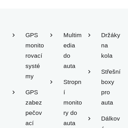
GPS
Multim
Držáky
monito
edia
na
rovací
do
kola
systé
auta
Střešní
my
Stropn
boxy
GPS
í
pro
zabez
monito
auta
pečov
ry do
Dálkov
ací
auta