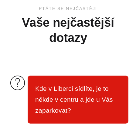
PTÁTE
SE
NEJČASTĚJI
Vaše
nejčastější
dotazy
Kde v Liberci sídlíte, je to
někde v centru a jde u Vás
zaparkovat?