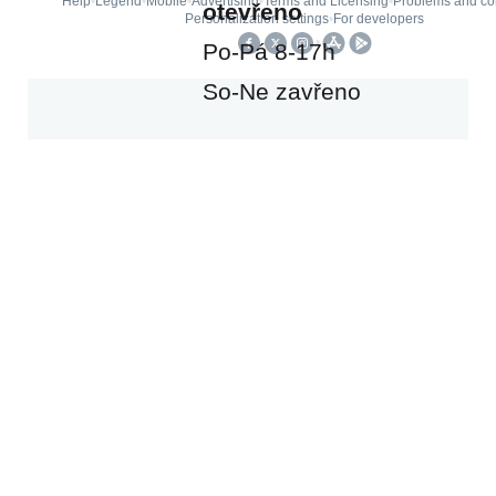
otevřeno
Po-Pá 8-17h
So-Ne zavřeno
O
NÁS
33
let
tradice
a
zkušeností