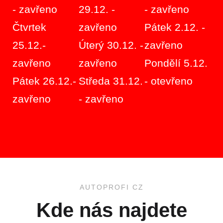
- zavřeno
29.12. -
- zavřeno
Čtvrtek
zavřeno
Pátek 2.12. -
25.12.-
Úterý 30.12. -
zavřeno
zavřeno
zavřeno
Pondělí 5.12.
Pátek 26.12.-
Středa 31.12.
- otevřeno
zavřeno
- zavřeno
AUTOPROFI
CZ
Kde
nás
najdete