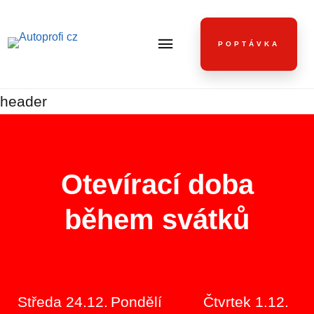
POPTÁVKA
header
Otevírací doba
během svátků
Středa 24.12.
Pondělí
Čtvrtek 1.12.