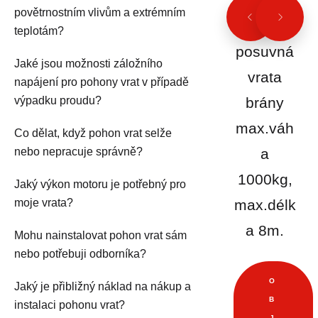
pohonu
povětrnostním vlivům a extrémním
pro
teplotám?
posuvná
Jaké jsou možnosti záložního
vrata
napájení pro pohony vrat v případě
výpadku proudu?
brány
max.váh
Co dělat, když pohon vrat selže
nebo nepracuje správně?
a
1000kg,
Jaký výkon motoru je potřebný pro
moje vrata?
max.délk
a 8m.
Mohu nainstalovat pohon vrat sám
nebo potřebuji odborníka?
O
Jaký je přibližný náklad na nákup a
B
instalaci pohonu vrat?
J